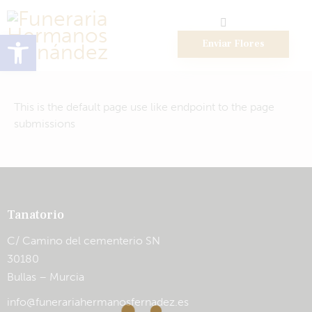
Abrir barra de herramientas
Enviar Flores
This is the default page use like endpoint to the page
submissions
Tanatorio
C/ Camino del cementerio SN
30180
Bullas – Murcia
info@funerariahermanosfernadez.es