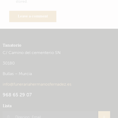
stored.
Tanatorio
C/ Camino del cementerio SN
30180
Bullas – Murcia
info@funerariahermanosfernadez.es
968 65 29 07
Lista
Inscribir