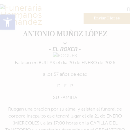
Abrir barra de herramientas
Enviar Flores
ANTONIO MUÑOZ LÓPEZ
- EL ROKER -
Falleció en BULLAS el día 20 de ENERO de 2026
a los 57 años de edad
D . E . P
SU FAMILIA
Ruegan una oración por su alma, y asistan al funeral de
corpore insepulto que tendrá lugar el día 21 de ENERO
(MIERCOLES), a las 17:00 horas en la CAPILLA DEL
TANATORIO y su posterior despedida en el CREMATORIO