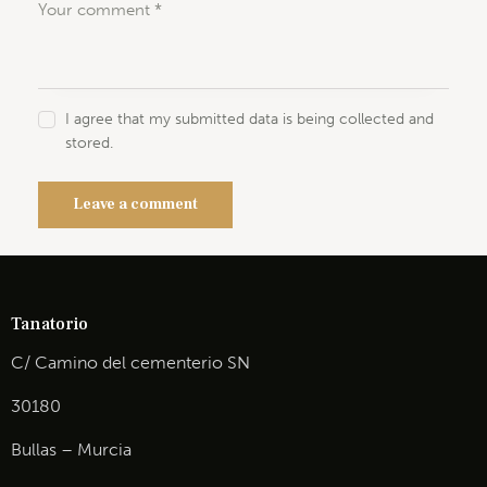
I agree that my submitted data is being collected and
stored.
Tanatorio
C/ Camino del cementerio SN
30180
Bullas – Murcia