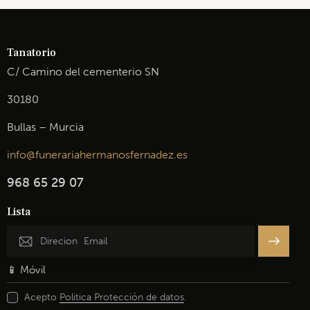
Tanatorio
C/ Camino del cementerio SN
30180
Bullas – Murcia
info@funerariahermanosfernadez.es
968 65 29 07
Lista
Inscribir
se
Acepto
Politica Protección de datos
.