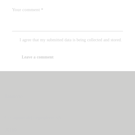
I agree that my submitted data is being collected and stored.
Tanatorio
C/ Camino del cementerio SN
30180