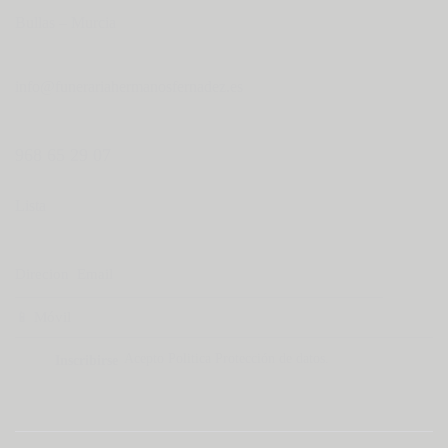
Bullas – Murcia
info@funerariahermanosfernadez.es
968 65 29 07
Lista
Acepto
Politica Protección de datos
.
Inscribirse