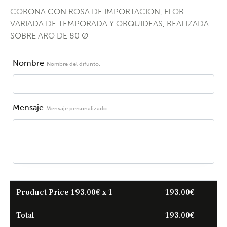
CORONA CON ROSA DE IMPORTACION, FLOR
VARIADA DE TEMPORADA Y ORQUIDEAS, REALIZADA
SOBRE ARO DE 80 Ø
Nombre
Nombre del difunto.
Mensaje
Mensaje personalizado.
Product Price
193.00
€ x 1
193.00
€
Total
193.00
€