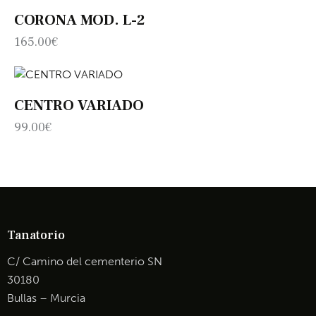
CORONA MOD. L-2
165.00
€
CENTRO VARIADO
99.00
€
Tanatorio
C/ Camino del cementerio SN
30180
Bullas – Murcia