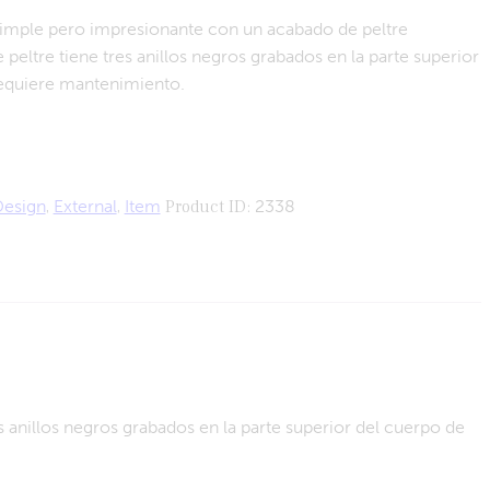
simple pero impresionante con un acabado de peltre
e peltre tiene tres anillos negros grabados en la parte superior
requiere mantenimiento.
esign
,
External
,
Item
Product ID:
2338
 anillos negros grabados en la parte superior del cuerpo de