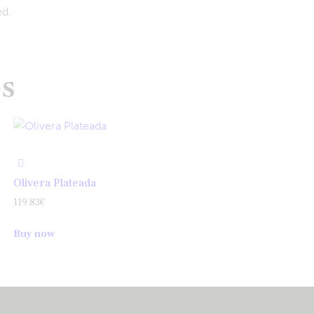
ed.
os
Olivera Plateada
119.83
€
Buy now