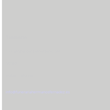
Tanatorio
C/ Camino del cementerio SN
30180
Bullas – Murcia
info@funerariahermanosfernadez.es