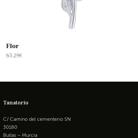
Flor
65.29
€
Tanatorio
C/ Camino del cementerio SN
30180
Bullas – Murcia